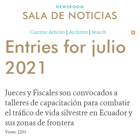
NEWSROOM
SALA DE NOTICIAS
MECANISMO DE ATENCIÓN DE QUEJAS Y RECLAMOS
Current Articles
DONA
|
Archives
|
Search
Entries for julio
2021
Jueces y Fiscales son convocados a
talleres de capacitación para combatir
el tráfico de vida silvestre en Ecuador y
sus zonas de frontera
Views: 2205