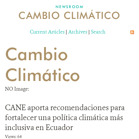
NEWSROOM
CAMBIO CLIMÁTICO
MECANISMO DE ATENCIÓN DE QUEJAS Y RECLAMOS
Current Articles
DONA
|
Archives
|
Search
Cambio
Climático
NO Image:
CANE aporta recomendaciones para
fortalecer una política climática más
inclusiva en Ecuador
Views: 64