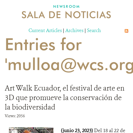
NEWSROOM
SALA DE NOTICIAS
MECANISMO DE ATENCIÓN DE QUEJAS Y RECLAMOS
Current Articles
DONA
|
Archives
|
Search
Entries for
'mulloa@wcs.org
Art Walk Ecuador, el festival de arte en
3D que promueve la conservación de
la biodiversidad
Views: 2056
(junio 23, 2023)
Del 18 al 22 de