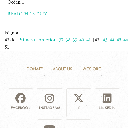
Océan...
READ THE STORY
Página
42 de
Primero
Anterior
37
38
39
40
41
[42]
43
44
45
46
51
DONATE
ABOUT US
WCS.ORG
FACEBOOK
INSTAGRAM
X
LINKEDIN