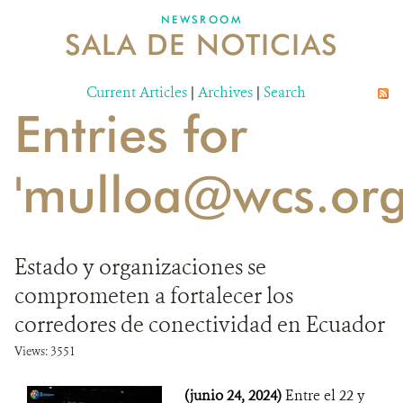
NEWSROOM
SALA DE NOTICIAS
MECANISMO DE ATENCIÓN DE QUEJAS Y RECLAMOS
Current Articles
DONA
|
Archives
|
Search
Entries for
'mulloa@wcs.org
Estado y organizaciones se
comprometen a fortalecer los
corredores de conectividad en Ecuador
Views: 3551
(junio 24, 2024)
Entre el 22 y