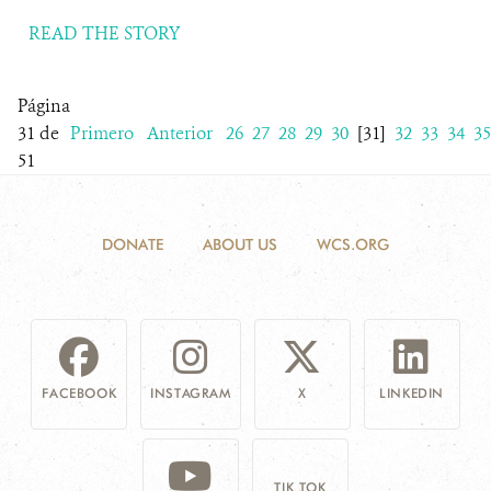
READ THE STORY
Página
31 de
Primero
Anterior
26
27
28
29
30
[31]
32
33
34
35
51
DONATE
ABOUT US
WCS.ORG
FACEBOOK
INSTAGRAM
X
LINKEDIN
TIK TOK