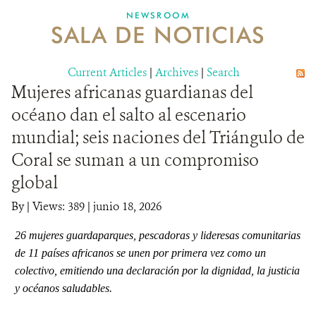
NEWSROOM
SALA DE NOTICIAS
MECANISMO DE ATENCIÓN DE QUEJAS Y RECLAMOS
Current Articles
DONA
|
Archives
|
Search
Mujeres africanas guardianas del
océano dan el salto al escenario
mundial; seis naciones del Triángulo de
Coral se suman a un compromiso
global
By
|
Views: 389
| junio 18, 2026
26 mujeres guardaparques, pescadoras y lideresas comunitarias
de 11 países africanos se unen por primera vez como un
colectivo, emitiendo una declaración por la dignidad, la justicia
y océanos saludables.