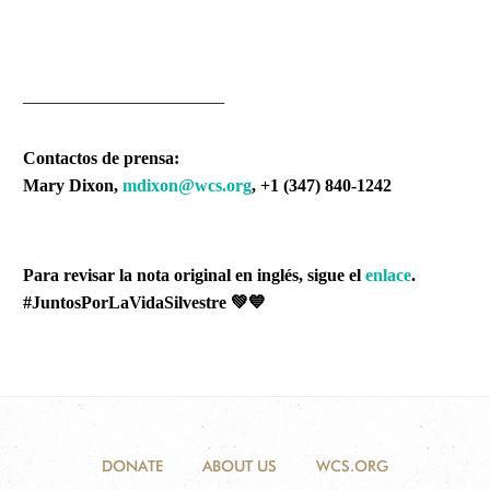
_______________________
Contactos de prensa:
Mary Dixon,
mdixon@wcs.org
, +1 (347) 840-1242
Para revisar la nota original en inglés, sigue el
enlace
.
#JuntosPorLaVidaSilvestre
💚💙
DONATE
ABOUT US
WCS.ORG