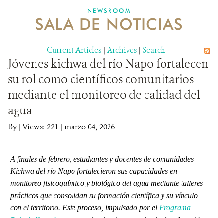
NEWSROOM
SALA DE NOTICIAS
MECANISMO DE ATENCIÓN DE QUEJAS Y RECLAMOS
Current Articles
DONA
|
Archives
|
Search
Jóvenes kichwa del río Napo fortalecen
su rol como científicos comunitarios
mediante el monitoreo de calidad del
agua
By
|
Views: 221
| marzo 04, 2026
A finales de febrero, estudiantes y docentes de comunidades
Kichwa del río Napo fortalecieron sus capacidades en
monitoreo fisicoquímico y biológico del agua mediante talleres
prácticos que consolidan su formación científica y su vínculo
con el territorio. Este proceso, impulsado por el
Programa