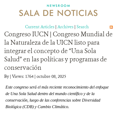
NEWSROOM
SALA DE NOTICIAS
MECANISMO DE ATENCIÓN DE QUEJAS Y RECLAMOS
Current Articles
DONA
|
Archives
|
Search
Congreso IUCN | Congreso Mundial de
la Naturaleza de la UICN listo para
integrar el concepto de “Una Sola
Salud” en las políticas y programas de
conservación
By
|
Views: 1764
| octubre 08, 2025
Este congreso será el más reciente reconocimiento del enfoque
de
Una Sola Salud
dentro del mundo científico y de la
conservación, luego de las conferencias sobre Diversidad
Biológica (CDB) y Cambio Climático.