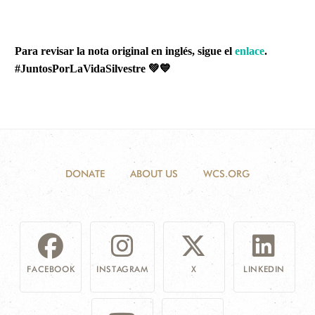
Para revisar la nota original en inglés, sigue el
enlace
.
#JuntosPorLaVidaSilvestre
💚💙
DONATE
ABOUT US
WCS.ORG
FACEBOOK
INSTAGRAM
X
LINKEDIN