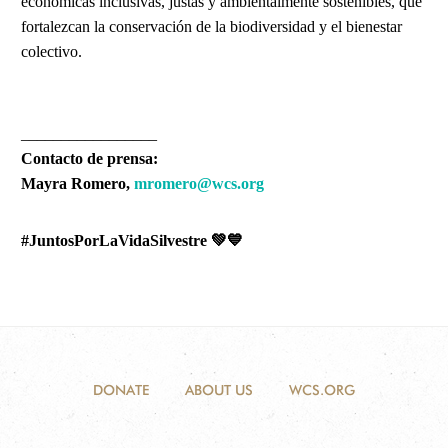
económicas inclusivas, justas y ambientalmente sostenibles, que
fortalezcan la conservación de la biodiversidad y el bienestar
colectivo.
_________________
Contacto de prensa:
Mayra Romero,
mromero@wcs.org
#JuntosPorLaVidaSilvestre
💚💙
DONATE
ABOUT US
WCS.ORG