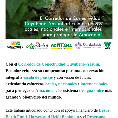
Con el
Corredor de Conectividad Cuyabeno–Yasuní
,
Ecuador refuerza su compromiso por una conservación
integral a
escala de paisaje
y con visión de futuro,
articulando esfuerzos
locales
,
nacionales
e
internacionales
para proteger la
Amazonía
,
el ecosistema de
agua dulce
más
grande y biodiverso del mundo.
Este trabajo articulado contó con el apoyo financiero de
Bezos
Earth Fund
,
Harvey and Heidi Bookman
y el
Programa