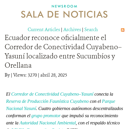
NEWSROOM
SALA DE NOTICIAS
MECANISMO DE ATENCIÓN DE QUEJAS Y RECLAMOS
Current Articles
DONA
|
Archives
|
Search
Ecuador reconoce oficialmente el
Corredor de Conectividad Cuyabeno–
Yasuní localizado entre Sucumbíos y
Orellana
By
|
Views: 3270
| abril 28, 2025
El
Corredor de Conectividad Cuyabeno–Yasuní
conecta la
Reserva de Producción Faunística Cuyabeno
con el
Parque
Nacional Yasuní
.
Cuatro gobiernos autónomos descentralizados
conforman el
grupo promotor
que impulsó su reconocimiento
ante la
Autoridad Nacional Ambiental
, con el respaldo técnico