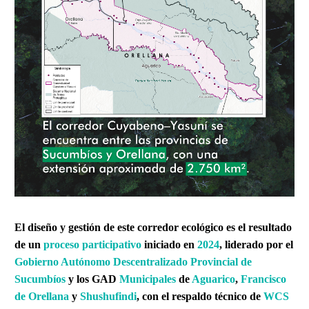
El diseño y gestión de este corredor ecológico es el resultado
de un
proceso participativo
iniciado en
2024
, liderado por el
Gobierno Autónomo Descentralizado Provincial de
Sucumbíos
y los GAD
Municipales
de
Aguarico
,
Francisco
de Orellana
y
Shushufindi
, con el respaldo técnico de
WCS