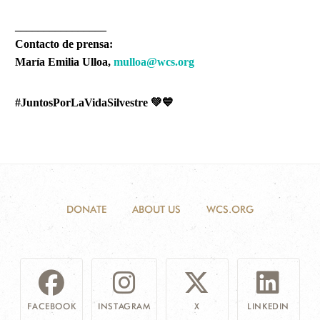
________________
Contacto de prensa:
María Emilia Ulloa,
mulloa@wcs.org
#JuntosPorLaVidaSilvestre
💚💙
DONATE
ABOUT US
WCS.ORG
FACEBOOK
INSTAGRAM
X
LINKEDIN