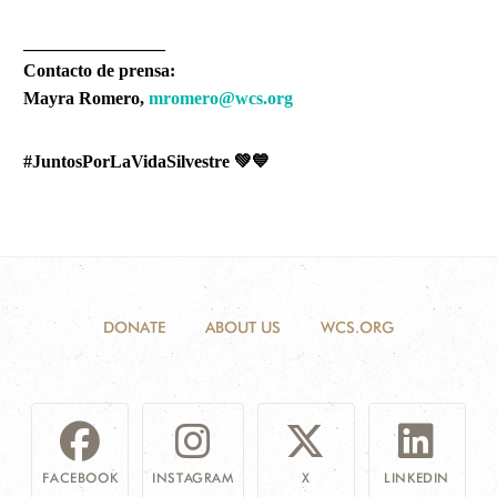
________________
Contacto de prensa:
Mayra Romero,
mromero@wcs.org
#JuntosPorLaVidaSilvestre 💚💙
DONATE
ABOUT US
WCS.ORG
FACEBOOK
INSTAGRAM
X
LINKEDIN