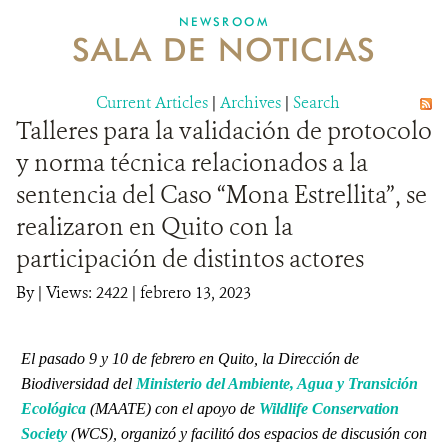
NEWSROOM
SALA DE NOTICIAS
MECANISMO DE ATENCIÓN DE QUEJAS Y RECLAMOS
Current Articles
DONA
|
Archives
|
Search
Talleres para la validación de protocolo
y norma técnica relacionados a la
sentencia del Caso “Mona Estrellita”, se
realizaron en Quito con la
participación de distintos actores
By
|
Views: 2422
| febrero 13, 2023
El pasado 9 y 10 de febrero en Quito, la Dirección de
Biodiversidad del
Ministerio del Ambiente, Agua y Transición
Ecológica
(MAATE) con el apoyo de
Wildlife Conservation
Society
(WCS), organizó y facilitó dos espacios de discusión con