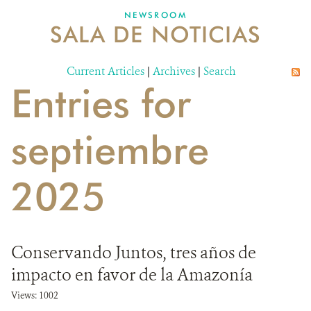
NEWSROOM
SALA DE NOTICIAS
MECANISMO DE ATENCIÓN DE QUEJAS Y RECLAMOS
Current Articles
DONA
|
Archives
|
Search
Entries for
septiembre
2025
Conservando Juntos, tres años de
impacto en favor de la Amazonía
Views: 1002