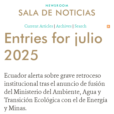
NEWSROOM
SALA DE NOTICIAS
MECANISMO DE ATENCIÓN DE QUEJAS Y RECLAMOS
Current Articles
DONA
|
Archives
|
Search
Entries for julio
2025
Ecuador alerta sobre grave retroceso
institucional tras el anuncio de fusión
del Ministerio del Ambiente, Agua y
Transición Ecológica con el de Energía
y Minas.