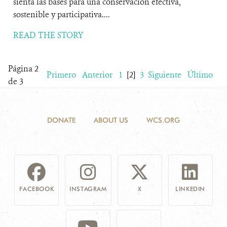
sienta las bases para una conservación efectiva,
sostenible y participativa....
READ THE STORY
Página 2
Primero
Anterior
1
[2]
3
Siguiente
Último
de 3
DONATE
ABOUT US
WCS.ORG
FACEBOOK
INSTAGRAM
X
LINKEDIN