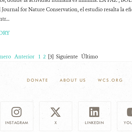
 Journal for Nature Conservation, el estudio resalta la efi
tr...
ORY
mero
Anterior
1
2
[3]
Siguiente
Último
DONATE
ABOUT US
WCS.ORG
INSTAGRAM
X
LINKEDIN
YOU