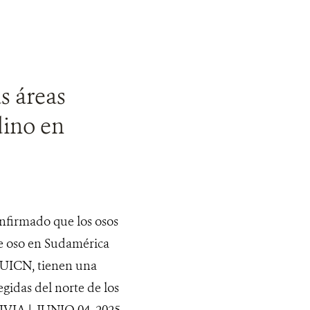
s áreas
dino en
onfirmado que los osos
e oso en Sudamérica
 UICN, tienen una
gidas del norte de los
IVIA | JUNIO 04, 2025