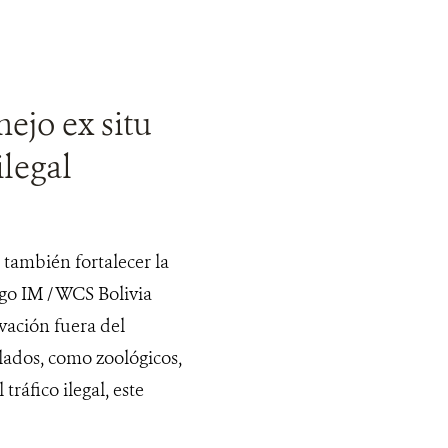
ejo ex situ
ilegal
o también fortalecer la
ego IM / WCS Bolivia
ación fuera del
olados, como zoológicos,
ráfico ilegal, este