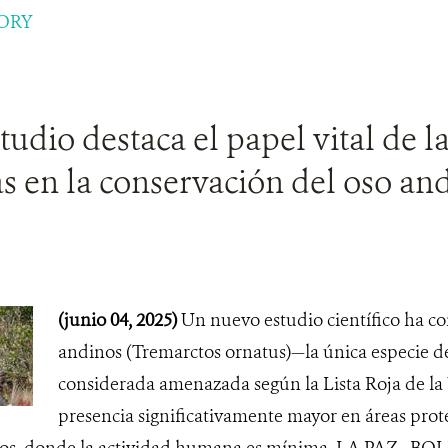
ORY
udio destaca el papel vital de la
s en la conservación del oso an
(junio 04, 2025)
Un nuevo estudio científico ha c
andinos (Tremarctos ornatus)—la única especie d
considerada amenazada según la Lista Roja de la
presencia significativamente mayor en áreas prote
os, donde la actividad humana es mínima. LA PAZ , BOL