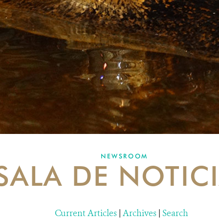
NEWSROOM
SALA DE NOTIC
Current Articles
|
Archives
|
Search