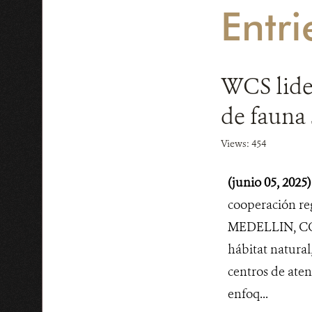
Entri
WCS lider
de fauna 
Views: 454
(junio 05, 2025
cooperación reg
MEDELLIN, COLO
hábitat natural
centros de aten
enfoq...