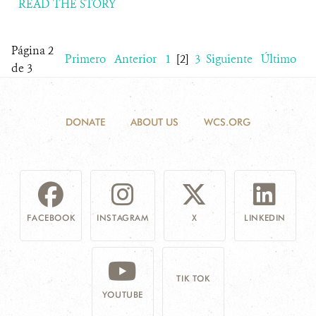
READ THE STORY
Página 2
Primero
Anterior
1
[2]
3
Siguiente
Último
de 3
DONATE
ABOUT US
WCS.ORG
FACEBOOK
INSTAGRAM
X
LINKEDIN
TIK TOK
YOUTUBE