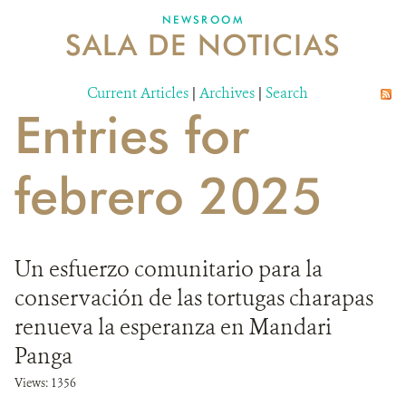
NEWSROOM
SALA DE NOTICIAS
MECANISMO DE ATENCIÓN DE QUEJAS Y RECLAMOS
Current Articles
DONA
|
Archives
|
Search
Entries for
febrero 2025
Un esfuerzo comunitario para la
conservación de las tortugas charapas
renueva la esperanza en Mandari
Panga
Views: 1356