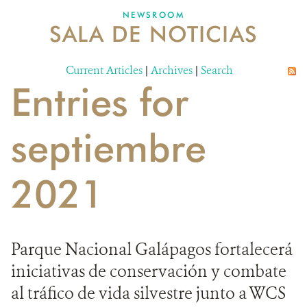
NEWSROOM
SALA DE NOTICIAS
MECANISMO DE ATENCIÓN DE QUEJAS Y RECLAMOS
Current Articles
DONA
|
Archives
|
Search
Entries for
septiembre
2021
Parque Nacional Galápagos fortalecerá
iniciativas de conservación y combate
al tráfico de vida silvestre junto a WCS